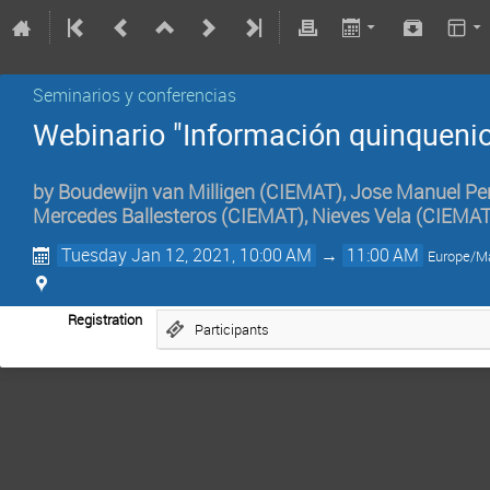
Seminarios y conferencias
Webinario "Información quinqueni
by
Boudewijn van Milligen
(
CIEMAT
)
,
Jose Manuel Pe
Mercedes Ballesteros
(
CIEMAT
)
,
Nieves Vela
(
CIEMA
Tuesday Jan 12, 2021, 10:00 AM
→
11:00 AM
Europe/M
Registration
Participants