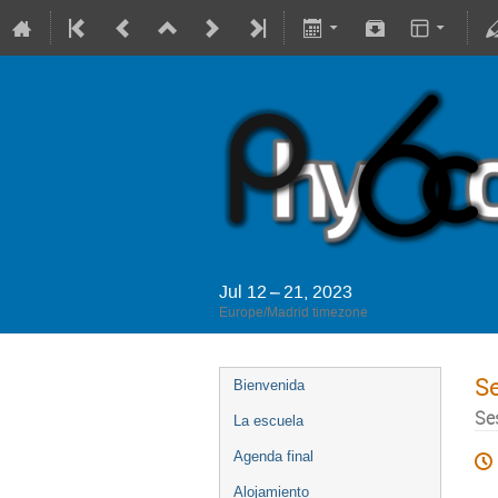
Jul 12 – 21, 2023
Europe/Madrid timezone
S
Bienvenida
Se
La escuela
Agenda final
Alojamiento