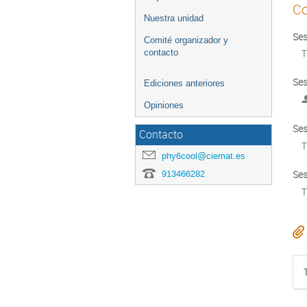
Co
Nuestra unidad
Ses
Comité organizador y
contacto
T
Ses
Ediciones anteriores
Opiniones
Ses
Contacto
T
phy6cool@ciemat.es
913466282
Ses
T