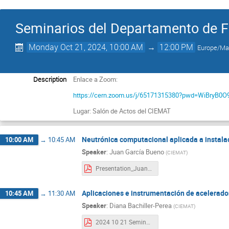
Seminarios del Departamento de F
Monday Oct 21, 2024, 10:00 AM
→
12:00 PM
Europe/Ma
Description
Enlace a Zoom:
https://cern.zoom.us/j/65171315380?pwd=WiBryB0
Lugar: Salón de Actos del CIEMAT
Neutrónica computacional aplicada a instala
10:00 AM
→
10:45 AM
Speaker
:
Juan García Bueno
(
CIEMAT
)
Presentation_Juan_Garcia_Bueno_CIEMAT.pdf
Aplicaciones e instrumentación de acelerado
10:45 AM
→
11:30 AM
Speaker
:
Diana Bachiller-Perea
(
CIEMAT
)
2024 10 21 Seminario CIEMAT Diana Bachiller Perea.pdf