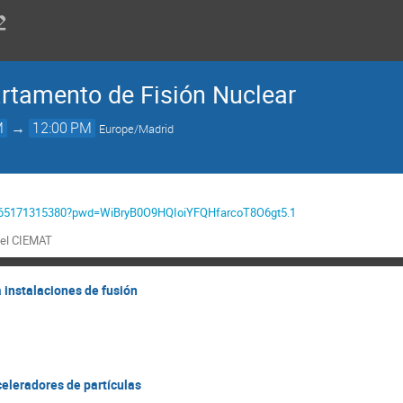
rtamento de Fisión Nuclear
M
→
12:00 PM
Europe/Madrid
/j/65171315380?pwd=WiBryB0O9HQIoiYFQHfarcoT8O6gt5.1
del CIEMAT
 instalaciones de fusión
eleradores de partículas