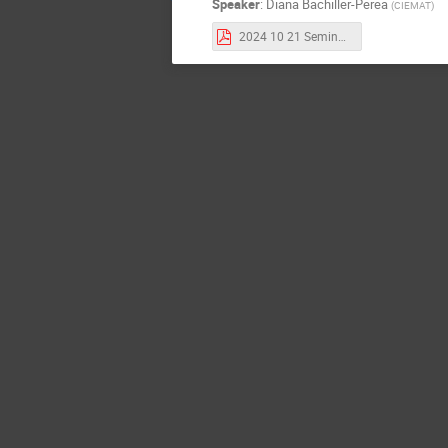
Speaker
:
Diana Bachiller-Perea
(
CIEMAT
)
2024 10 21 Seminario CIEMAT Diana Bachiller Perea.pdf