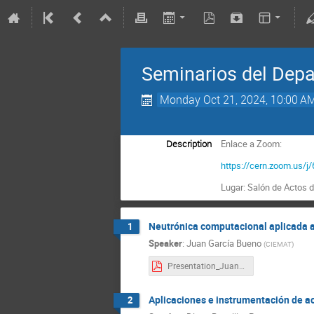
Seminarios del Depa
Monday Oct 21, 2024, 10:00 A
Description
Enlace a Zoom:
https://cern.zoom.us
Lugar: Salón de Actos 
Neutrónica computacional aplicada a
1
Speaker
:
Juan García Bueno
(
CIEMAT
)
Presentation_Juan_Garcia_Bueno_CIEMAT.pdf
Aplicaciones e instrumentación de ac
2