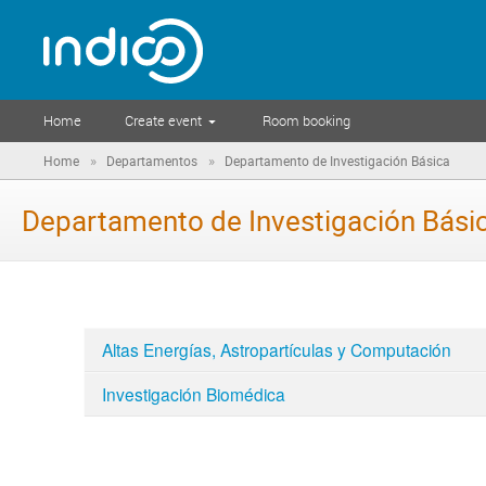
Home
Create event
Room booking
»
»
Home
Departamentos
Departamento de Investigación Básica
Departamento de Investigación Bási
Altas Energías, Astropartículas y Computación
Investigación Biomédica