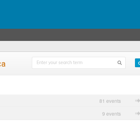
ca
81 events
9 events