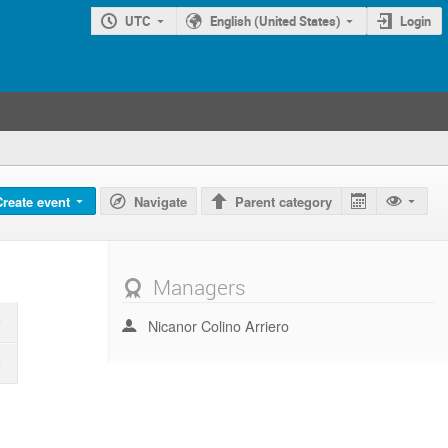
UTC
English (United States)
Login
Create event
Navigate
Parent category
Managers
Nicanor Colino Arriero