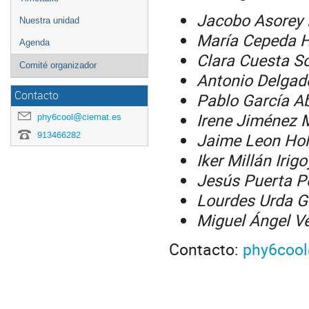
Jacobo Asorey 
Nuestra unidad
María Cepeda 
Agenda
Clara Cuesta So
Comité organizador
Antonio Delgad
Contacto
Pablo García A
Irene Jiménez 
phy6cool@ciemat.es
Jaime Leon Ho
913466282
Iker Millán Irig
Jesús Puerta Pe
Lourdes Urda 
Miguel Ángel V
Contacto:
phy6cool