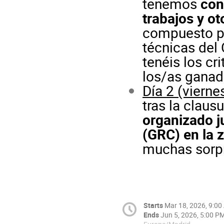
tenemos
con
trabajos y ot
compuesto po
técnicas del
tenéis los cri
los/as ganad
Día 2 (viernes
tras la clau
organizado j
(GRC) en la 
muchas sorp
Starts
Mar 18, 2026, 9:0
Ends
Jun 5, 2026, 5:00 P