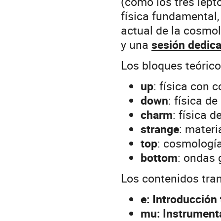
(como los tres lep
física fundamental,
actual de la cosmol
y una
sesión dedic
Los bloques teórico
up
: física con 
down
: física de
charm
: física 
strange
: materi
top
: cosmologí
bottom
: ondas 
Los contenidos tran
e: Introducción 
mu: Instrumenta