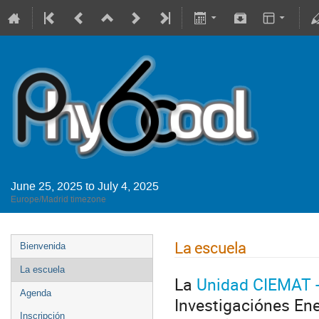
June 25, 2025 to July 4, 2025
Europe/Madrid timezone
La escuela
Bienvenida
La escuela
La
Unidad CIEMAT - 
Agenda
Investigaciónes En
Inscripción