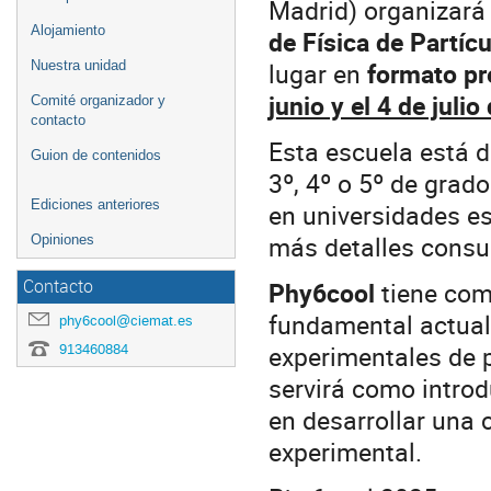
Madrid) organizará 
Alojamiento
de Física de Partíc
lugar en
formato pr
Nuestra unidad
junio y el 4 de julio
Comité organizador y
contacto
Esta escuela está 
Guion de contenidos
3º, 4º o 5º de grad
Ediciones anteriores
en universidades e
más detalles consul
Opiniones
Phy6cool
tiene com
Contacto
fundamental actual.
phy6cool@ciemat.es
experimentales de p
913460884
servirá como intro
en desarrollar una 
experimental.