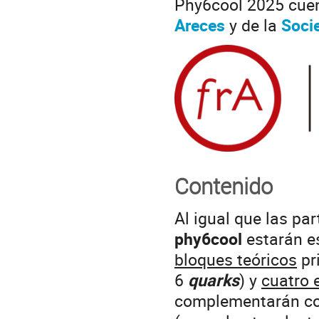
Phy6cool 2025 cuen
Areces
y de la
Soci
Contenido
Al igual que las pa
phy6cool
estarán e
bloques teóricos
pr
6
quarks
) y
cuatro 
complementarán con