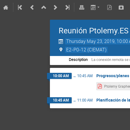
Reunión Ptolemy.ES
Thursday May 23, 2019, 10:00
E2-P0-12 (CIEMAT)
Description
La conexión remota se r
Progresos/planes 
10:00 AM
→
10:45 AM
Planificación de l
10:45 AM
→
11:00 AM