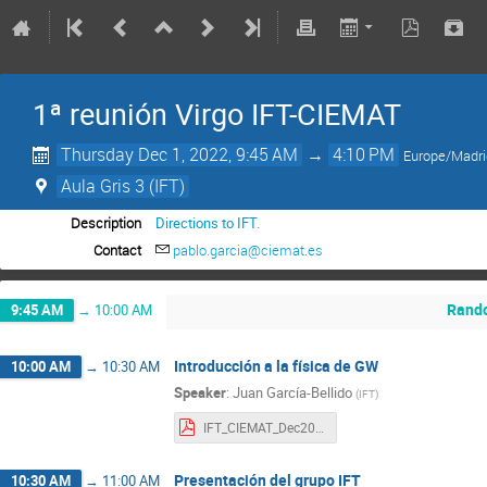
1ª reunión Virgo IFT-CIEMAT
Thursday Dec 1, 2022, 9:45 AM
→
4:10 PM
Europe/Madr
Aula Gris 3 (IFT)
Description
Directions to IFT
.
Contact
pablo.garcia@ciemat.es
Rando
9:45 AM
→
10:00 AM
Introducción a la física de GW
10:00 AM
→
10:30 AM
Speaker
:
Juan García-Bellido
(
IFT
)
IFT_CIEMAT_Dec2022_JGB.pdf
Presentación del grupo IFT
10:30 AM
→
11:00 AM