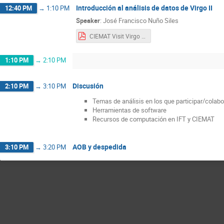
Introducción al análisis de datos de Virgo II
12:40 PM
→
1:10 PM
Speaker
:
José Francisco Nuño Siles
CIEMAT Visit Virgo Data Analysis presentation.pdf
1:10 PM
→
2:10 PM
Discusión
2:10 PM
→
3:10 PM
Temas de análisis en los que participar/colabo
Herramientas de software
Recursos de computación en IFT y CIEMAT
AOB y despedida
3:10 PM
→
3:20 PM