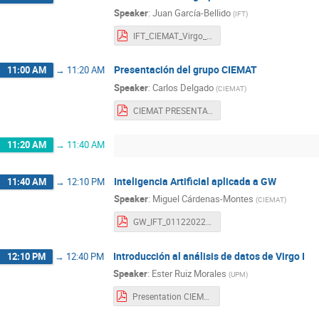
Speaker
:
Juan García-Bellido
(
IFT
)
IFT_CIEMAT_Virgo_Dec2022.pdf
Presentación del grupo CIEMAT
11:00 AM
→
11:20 AM
Speaker
:
Carlos Delgado
(
CIEMAT
)
CIEMAT PRESENTATION @ IFT.pptx.pdf
11:20 AM
→
11:40 AM
Inteligencia Artificial aplicada a GW
11:40 AM
→
12:10 PM
Speaker
:
Miguel Cárdenas-Montes
(
CIEMAT
)
GW_IFT_01122022.pdf
Introducción al análisis de datos de Virgo I
12:10 PM
→
12:40 PM
Speaker
:
Ester Ruiz Morales
(
UPM
)
Presentation CIEMAT Meeting - Ester.pdf